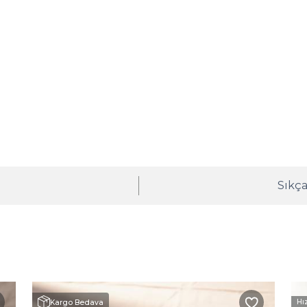
ı
Sıkça
Hı
Kargo Bedava