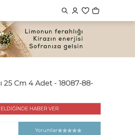
ı 25 Cm 4 Adet - 18087-88-
ELDİĞİNDE HABER VER
Yorumlar