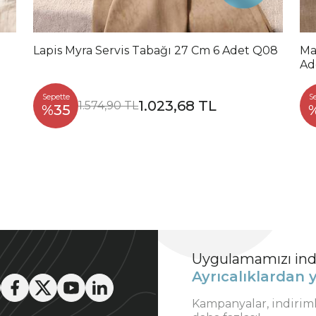
Lapis Myra Servis Tabağı 27 Cm 6 Adet Q08
Ma
Ad
Sepette
S
1.023,68 TL
1.574,90 TL
%35
Uygulamamızı indi
Ayrıcalıklardan y
Kampanyalar, indirim