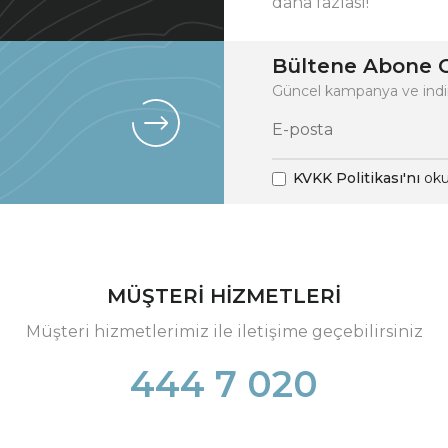
daha fazlası!
Bültene Abone O
Güncel kampanya ve indi
KVKK Politikası'nı
oku
MÜŞTERİ HİZMETLERİ
Müşteri hizmetlerimiz ile iletişime geçebilirsiniz
444 7 020