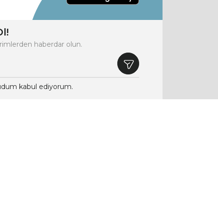
l!
rimlerden haberdar olun.
dum kabul ediyorum.