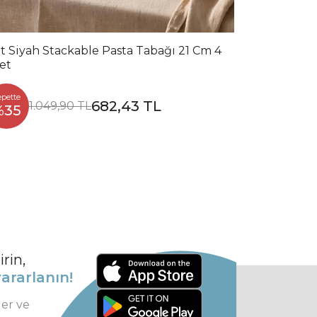
t Siyah Stackable Pasta Tabağı 21 Cm 4
et
epette
682,43 TL
1.049,90 TL
%35
rin,
ararlanın!
ler ve