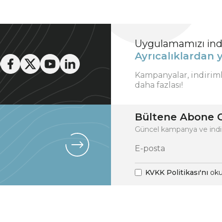
Uygulamamızı indi
Ayrıcalıklardan y
Kampanyalar, indirim
daha fazlası!
Bültene Abone O
Güncel kampanya ve indi
KVKK Politikası'nı
oku