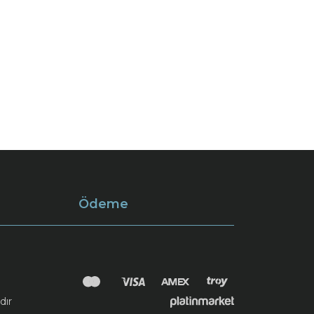
Ödeme
dır