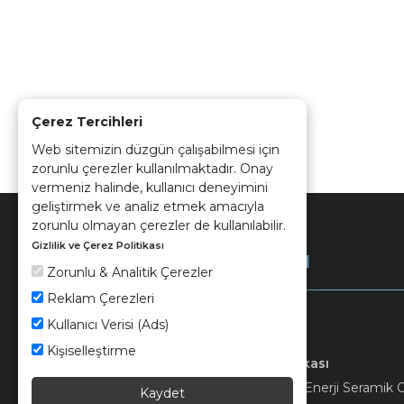
Çerez Tercihleri
Web sitemizin düzgün çalışabilmesi için
zorunlu çerezler kullanılmaktadır. Onay
vermeniz halinde, kullanıcı deneyimini
geliştirmek ve analiz etmek amacıyla
zorunlu olmayan çerezler de kullanılabilir.
Gizlilik ve Çerez Politikası
Kurumsal
Zorunlu & Analitik Çerezler
Reklam Çerezleri
Kullanıcı Verisi (Ads)
Kişiselleştirme
Keramika
Kvkk ve Çerez Politikası
© 2026 Ünsa Madencilik Turizm Enerji Seramik Orm
Kaydet