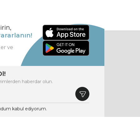
rin,
ararlanın!
ler ve
l!
rimlerden haberdar olun.
dum kabul ediyorum.