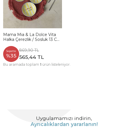
Mama Mia & La Dolce Vita
Halka Çerezlik / Sosluk 13 Cm
6 Adet 22724-25
869,90 TL
Sepette
%35
565,44 TL
Bu aramada toplam
1
ürün listeleniyor.
Uygulamamızı indirin,
Ayrıcalıklardan yararlanın!