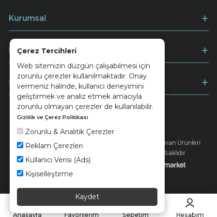
Kurumsal
Müşteri Hizmetleri
Çerez Tercihleri
Web sitemizin düzgün çalışabilmesi için
zorunlu çerezler kullanılmaktadır. Onay
Ödeme
vermeniz halinde, kullanıcı deneyimini
geliştirmek ve analiz etmek amacıyla
zorunlu olmayan çerezler de kullanılabilir.
Gizlilik ve Çerez Politikası
Keramika
Kvkk ve Çerez Politikası
Zorunlu & Analitik Çerezler
© 2026 Ünsa Madencilik Turizm Enerji Seramik Orman Ürünleri
Reklam Çerezleri
Elektrik Üretim San. ve Tic. A.Ş. - Tüm Hakları Saklıdır
Kullanıcı Verisi (Ads)
Kişiselleştirme
Kaydet
Anasayfa
Favorilerim
Sepetim
Hesabım