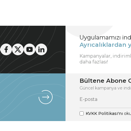
Uygulamamızı indi
Ayrıcalıklardan y
Kampanyalar, indirim
daha fazlası!
Bültene Abone O
Güncel kampanya ve indi
KVKK Politikası'nı
oku