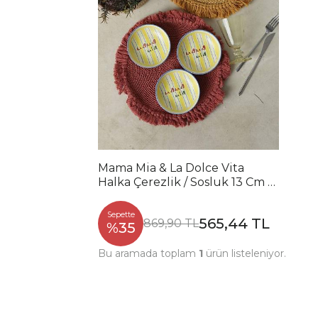
Mama Mia & La Dolce Vita
Halka Çerezlik / Sosluk 13 Cm 6
Adet 22724-25
Sepette
565,44 TL
869,90 TL
%35
Bu aramada toplam
1
ürün listeleniyor.