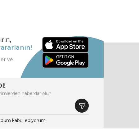
rin,
ararlanın!
ler ve
l!
rimlerden haberdar olun.
dum kabul ediyorum.