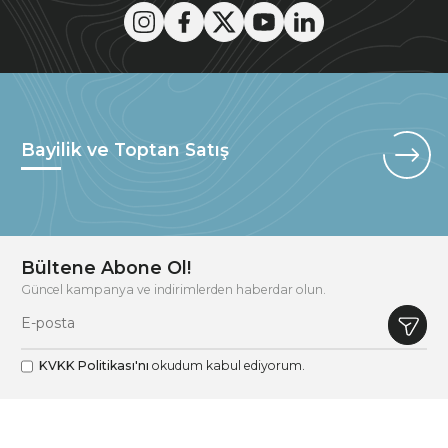
Bayilik ve Toptan Satış
Bültene Abone Ol!
Güncel kampanya ve indirimlerden haberdar olun.
KVKK Politikası'nı
okudum kabul ediyorum.