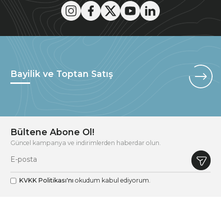
Bayilik ve Toptan Satış
Bültene Abone Ol!
Güncel kampanya ve indirimlerden haberdar olun.
KVKK Politikası'nı
okudum kabul ediyorum.