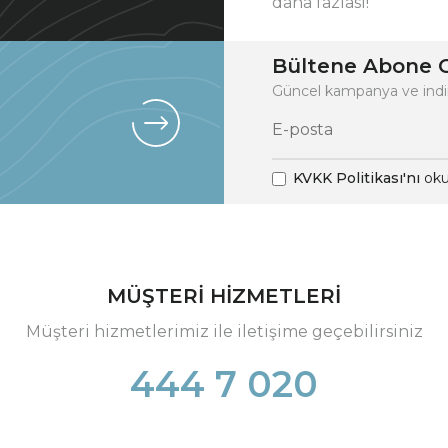
daha fazlası!
Bültene Abone O
Güncel kampanya ve indi
KVKK Politikası'nı
oku
MÜŞTERİ HİZMETLERİ
Müşteri hizmetlerimiz ile iletişime geçebilirsiniz
444 7 020