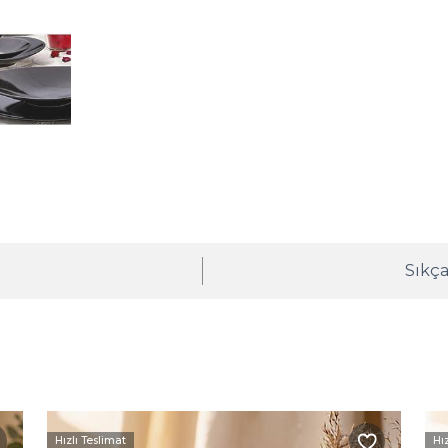
ı
Sıkça
Hızlı Teslimat
Hı