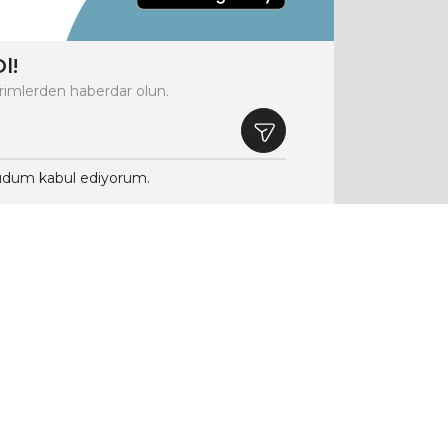
l!
rimlerden haberdar olun.
dum kabul ediyorum.