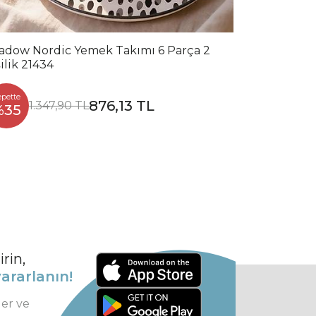
adow Nordic Yemek Takımı 6 Parça 2
ilik 21434
epette
876,13 TL
1.347,90 TL
%35
rin,
ararlanın!
ler ve