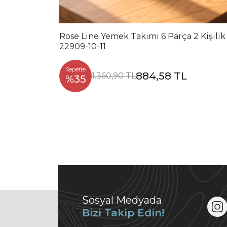
Rose Line Yemek Takımı 6 Parça 2 Kişilik
22909-10-11
Sepette
884,58 TL
1.360,90 TL
%35
Sosyal Medyada
Bizi Takip Edin!