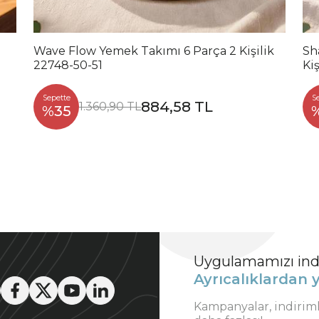
Wave Flow Yemek Takımı 6 Parça 2 Kişilik
Sh
22748-50-51
Kiş
Sepette
S
884,58 TL
1.360,90 TL
%35
Uygulamamızı indi
Ayrıcalıklardan y
Kampanyalar, indirim