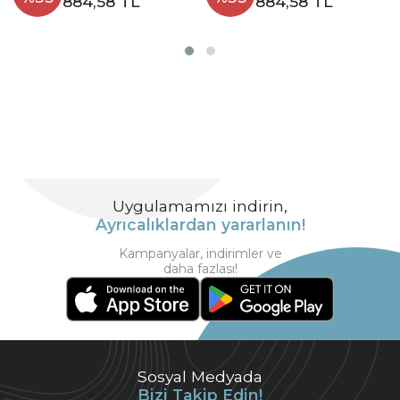
884,58 TL
884,58 TL
Uygulamamızı indirin,
Ayrıcalıklardan yararlanın!
Kampanyalar, indirimler ve
daha fazlası!
Sosyal Medyada
Bizi Takip Edin!