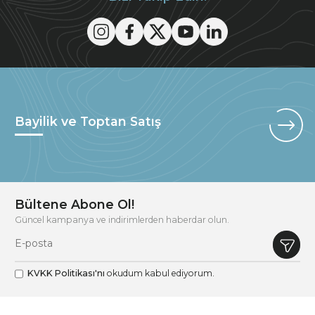
Bayilik ve Toptan Satış
Bültene Abone Ol!
Güncel kampanya ve indirimlerden haberdar olun.
KVKK Politikası'nı
okudum kabul ediyorum.