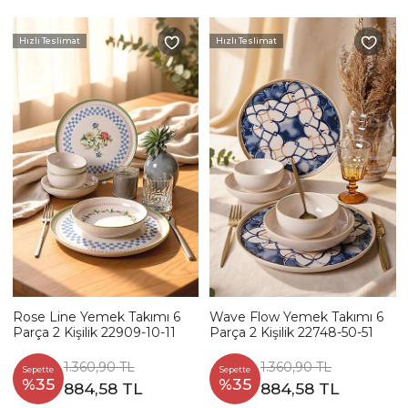
Hızlı Teslimat
Hızlı Teslimat
Rose Line Yemek Takımı 6
Wave Flow Yemek Takımı 6
Parça 2 Kişilik 22909-10-11
Parça 2 Kişilik 22748-50-51
1.360,90 TL
1.360,90 TL
Sepette
Sepette
%35
%35
884,58 TL
884,58 TL