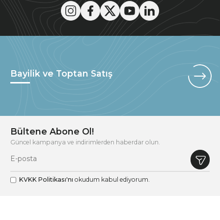
Bayilik ve Toptan Satış
Bültene Abone Ol!
Güncel kampanya ve indirimlerden haberdar olun.
KVKK Politikası'nı
okudum kabul ediyorum.