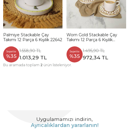
Palmiye Stackable Çay
Worn Gold Stackable Çay
Takımı 12 Parça 6 Kişilik 22642
Takımı 12 Parça 6 Kişilik
22968-23057
1.558,90 TL
1.495,90 TL
Sepette
Sepette
%35
%35
1.013,29 TL
972,34 TL
Bu aramada toplam
2
ürün listeleniyor.
Uygulamamızı indirin,
Ayrıcalıklardan yararlanın!