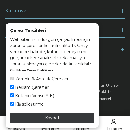
Kurumsal
Müşteri Hizmetleri
Çerez Tercihleri
Web sitemizin düzgün çalışabilmesi için
zorunlu çerezler kullanılmaktadır. Onay
Ödeme
vermeniz halinde, kullanıcı deneyimini
geliştirmek ve analiz etmek amacıyla
zorunlu olmayan çerezler de kullanılabilir.
Gizlilik ve Çerez Politikası
Keramika
Kvkk ve Çerez Politikası
Zorunlu & Analitik Çerezler
© 2026 Ünsa Madencilik Turizm Enerji Seramik Orman Ürünleri
Reklam Çerezleri
Elektrik Üretim San. ve Tic. A.Ş. - Tüm Hakları Saklıdır
Kullanıcı Verisi (Ads)
Kişiselleştirme
Kaydet
Anasayfa
Favorilerim
Sepetim
Hesabım