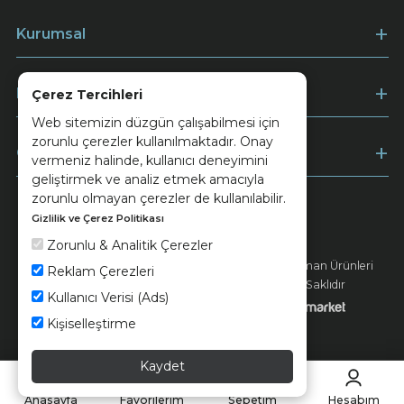
Kurumsal
Müşteri Hizmetleri
Çerez Tercihleri
Web sitemizin düzgün çalışabilmesi için
zorunlu çerezler kullanılmaktadır. Onay
Ödeme
vermeniz halinde, kullanıcı deneyimini
geliştirmek ve analiz etmek amacıyla
zorunlu olmayan çerezler de kullanılabilir.
Gizlilik ve Çerez Politikası
Keramika
Kvkk ve Çerez Politikası
Zorunlu & Analitik Çerezler
© 2026 Ünsa Madencilik Turizm Enerji Seramik Orman Ürünleri
Reklam Çerezleri
Elektrik Üretim San. ve Tic. A.Ş. - Tüm Hakları Saklıdır
Kullanıcı Verisi (Ads)
Kişiselleştirme
Kaydet
Anasayfa
Favorilerim
Sepetim
Hesabım