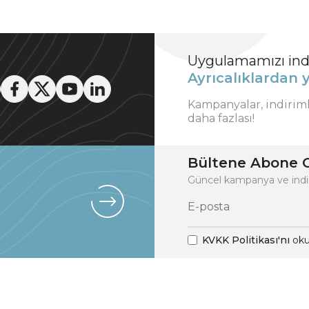
Uygulamamızı indi
Ayrıcalıklardan y
Kampanyalar, indirim
daha fazlası!
Bültene Abone O
Güncel kampanya ve indi
KVKK Politikası'nı
oku