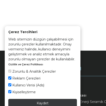
Çerez Tercihleri
Web sitemizin düzgün çalışabilmesi için
zorunlu çerezler kullanılmaktadır. Onay
vermeniz halinde, kullanıcı deneyimini
geliştirmek ve analiz etmek amacıyla
zorunlu olmayan çerezler de kullanılabilir.
Gizlilik ve Çerez Politikası
Kurumsal
Zorunlu & Analitik Çerezler
Reklam Çerezleri
Kullanıcı Verisi (Ads)
Kişiselleştirme
Keramika
Kvkk ve Çerez Politikası
© 2026 Ünsa Madencilik Turizm Enerji Seramik Orm
Kaydet