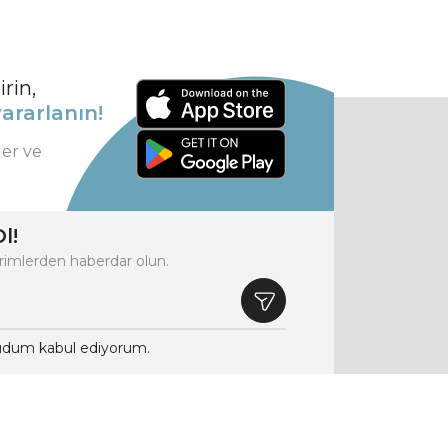
rin,
ararlanın!
ler ve
l!
rimlerden haberdar olun.
dum kabul ediyorum.