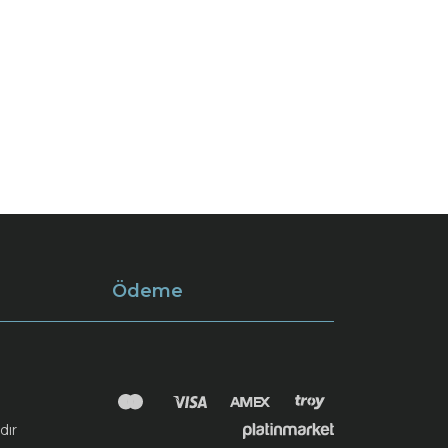
Ödeme
dır