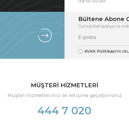
daha fazlası!
Bültene Abone O
Güncel kampanya ve indi
KVKK Politikası'nı
oku
MÜŞTERİ HİZMETLERİ
Müşteri hizmetlerimiz ile iletişime geçebilirsiniz
444 7 020