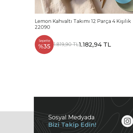
Lemon Kahvaltı Takımı 12 Parça 4 Kişilik
22090
Sepette
1.182,94 TL
1.819,90 TL
%35
Sosyal Medyada
Bizi Takip Edin!