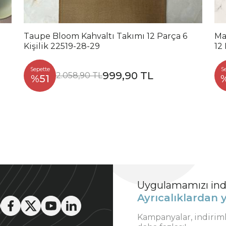
Taupe Bloom Kahvaltı Takımı 12 Parça 6
Ma
Kişilik 22519-28-29
12
Sepette
S
999,90 TL
2.058,90 TL
%51
Uygulamamızı indi
Ayrıcalıklardan y
Kampanyalar, indirim