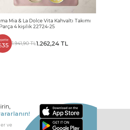
ma Mia & La Dolce Vita Kahvaltı Takımı
 Parça 4 kişilik 22724-25
epette
1.262,24 TL
1.941,90 TL
%35
rin,
ararlanın!
ler ve