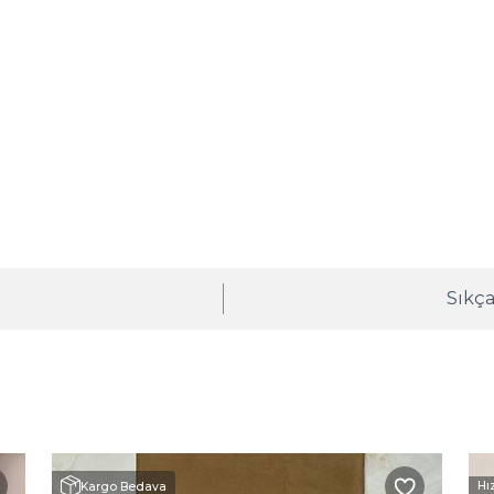
ı
Sıkça
Hı
Kargo Bedava