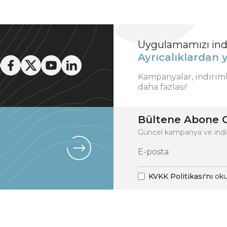
Uygulamamızı indi
Ayrıcalıklardan y
Kampanyalar, indirim
daha fazlası!
Bültene Abone O
Güncel kampanya ve indi
KVKK Politikası'nı
oku