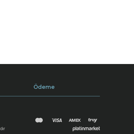
Ödeme
dır