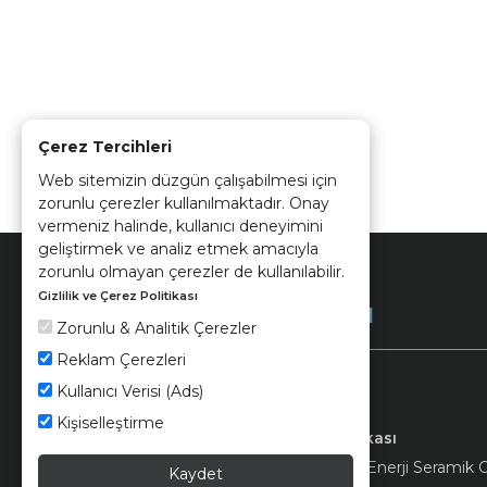
Çerez Tercihleri
Web sitemizin düzgün çalışabilmesi için
zorunlu çerezler kullanılmaktadır. Onay
vermeniz halinde, kullanıcı deneyimini
geliştirmek ve analiz etmek amacıyla
zorunlu olmayan çerezler de kullanılabilir.
Gizlilik ve Çerez Politikası
Kurumsal
Zorunlu & Analitik Çerezler
Reklam Çerezleri
Kullanıcı Verisi (Ads)
Kişiselleştirme
Keramika
Kvkk ve Çerez Politikası
© 2026 Ünsa Madencilik Turizm Enerji Seramik Orm
Kaydet