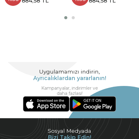
884,58 TL
884,58 TL
Uygulamamızı indirin,
Ayrıcalıklardan yararlanın!
Kampanyalar, indirimler ve
daha fazlası!
Sosyal Medyada
Bizi Takip Edin!