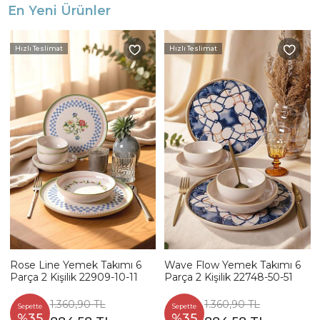
En Yeni Ürünler
Hızlı Teslimat
Hızlı Teslimat
Rose Line Yemek Takımı 6
Wave Flow Yemek Takımı 6
Parça 2 Kişilik 22909-10-11
Parça 2 Kişilik 22748-50-51
1.360,90 TL
1.360,90 TL
Sepette
Sepette
%35
%35