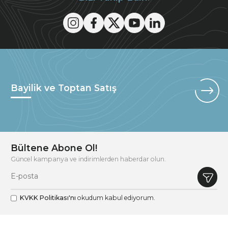
Bayilik ve Toptan Satış
Bültene Abone Ol!
Güncel kampanya ve indirimlerden haberdar olun.
KVKK Politikası'nı
okudum kabul ediyorum.