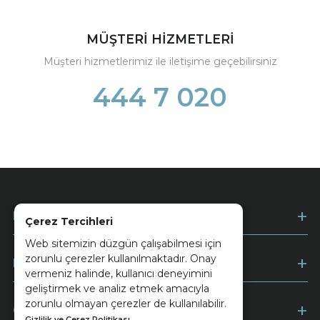
MÜŞTERİ HİZMETLERİ
Müşteri hizmetlerimiz ile iletişime geçebilirsiniz
444 7 020
Kurumsal
Çerez Tercihleri
Web sitemizin düzgün çalışabilmesi için
zorunlu çerezler kullanılmaktadır. Onay
Müşteri Hizmetleri
vermeniz halinde, kullanıcı deneyimini
geliştirmek ve analiz etmek amacıyla
zorunlu olmayan çerezler de kullanılabilir.
Ödeme
Gizlilik ve Çerez Politikası