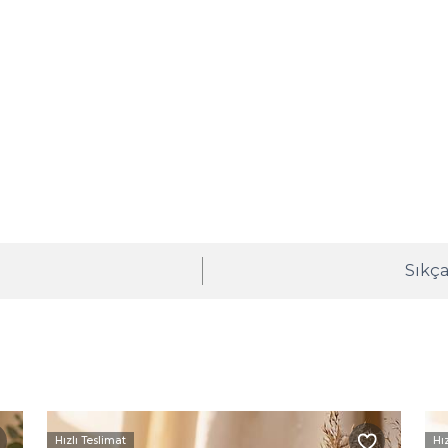
ı
Sıkça
Hızlı Teslimat
Hı