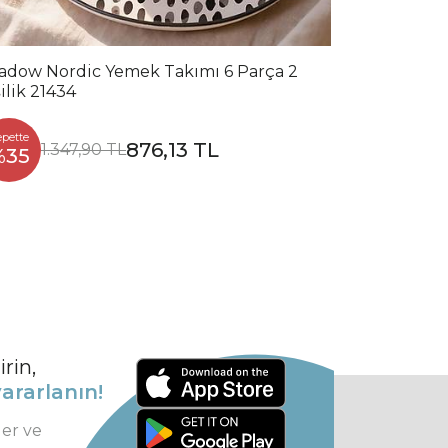
adow Nordic Yemek Takımı 6 Parça 2
ilik 21434
epette
876,13 TL
1.347,90 TL
%35
rin,
ararlanın!
ler ve