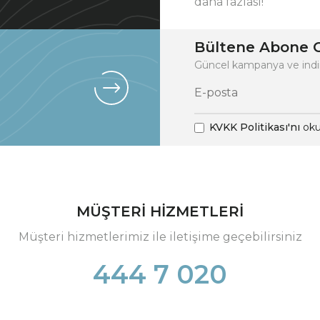
daha fazlası!
Bültene Abone O
Güncel kampanya ve indi
KVKK Politikası'nı
oku
MÜŞTERİ HİZMETLERİ
Müşteri hizmetlerimiz ile iletişime geçebilirsiniz
444 7 020