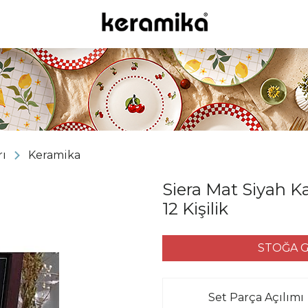
ı
Keramika
Siera Mat Siyah 
12 Kişilik
STOĞA G
Set Parça Açılımı