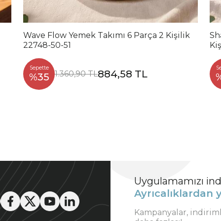
Wave Flow Yemek Takımı 6 Parça 2 Kişilik
Sh
22748-50-51
Kiş
Sepette
S
884,58 TL
1.360,90 TL
%35
Uygulamamızı indi
Ayrıcalıklardan y
Kampanyalar, indirim