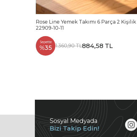
Rose Line Yemek Takımı 6 Parça 2 Kişilik
22909-10-11
Sepette
884,58 TL
1.360,90 TL
%35
Sosyal Medyada
Bizi Takip Edin!