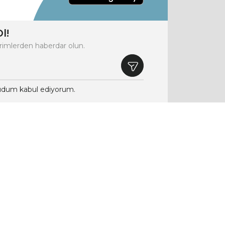
l!
rimlerden haberdar olun.
dum kabul ediyorum.