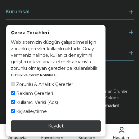
Kurumsal
Müşteri Hizmetleri
Çerez Tercihleri
Web sitemizin düzgün çalışabilmesi için
zorunlu çerezler kullanılmaktadır. Onay
Ödeme
vermeniz halinde, kullanıcı deneyimini
geliştirmek ve analiz etmek amacıyla
zorunlu olmayan çerezler de kullanılabilir.
Gizlilik ve Çerez Politikası
Keramika
Kvkk ve Çerez Politikası
Zorunlu & Analitik Çerezler
© 2026 Ünsa Madencilik Turizm Enerji Seramik Orman Ürünleri
Reklam Çerezleri
Elektrik Üretim San. ve Tic. A.Ş. - Tüm Hakları Saklıdır
Kullanıcı Verisi (Ads)
Kişiselleştirme
Kaydet
Anasayfa
Favorilerim
Sepetim
Hesabım