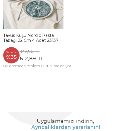
Tavus Kuşu Nordıc Pasta
Tabağı 22 Cm 4 Adet 23137
942,90 TL
Sepette
%35
612,89 TL
Bu aramada toplam
1
ürün listeleniyor.
Uygulamamızı indirin,
Ayrıcalıklardan yararlanın!