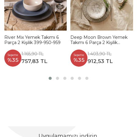
River Mix Yemek Takımı 6
Deep Moon Brown Yemek
Parça 2 Kişilik 399-950-959
Takımı 6 Parça 2 Kişilik
22880-88
1.165,90 TL
1.403,90 TL
Sepette
Sepette
%35
%35
757,83 TL
912,53 TL
Uygulamamızı indirin,