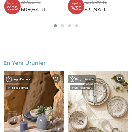
937,90 TL
1.279,90 TL
Sepette
Sepette
%35
%35
609,64 TL
831,94 TL
En Yeni Ürünler
Kargo Bedava
Kargo Bedava
Hızlı Teslimat
Hızlı Teslimat