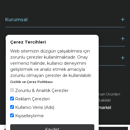
Kurumsal
Müşteri Hizmetleri
Çerez Tercihleri
Web sitemizin düzgün çalışabilmesi için
zorunlu çerezler kullanılmaktadır. Onay
Ödeme
vermeniz halinde, kullanıcı deneyimini
geliştirmek ve analiz etmek amacıyla
zorunlu olmayan çerezler de kullanılabilir.
Gizlilik ve Çerez Politikası
Keramika
Kvkk ve Çerez Politikası
Zorunlu & Analitik Çerezler
© 2026 Ünsa Madencilik Turizm Enerji Seramik Orman Ürünleri
Reklam Çerezleri
Elektrik Üretim San. ve Tic. A.Ş. - Tüm Hakları Saklıdır
Kullanıcı Verisi (Ads)
Kişiselleştirme
Kaydet