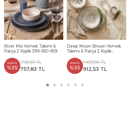
River Mix Yemek Takımı 6
Deep Moon Brown Yemek
Parça 2 Kişilik 399-950-959
Takımı 6 Parça 2 Kişilik
22880-88
1.165,90 TL
1.403,90 TL
Sepette
Sepette
%35
%35
757,83 TL
912,53 TL