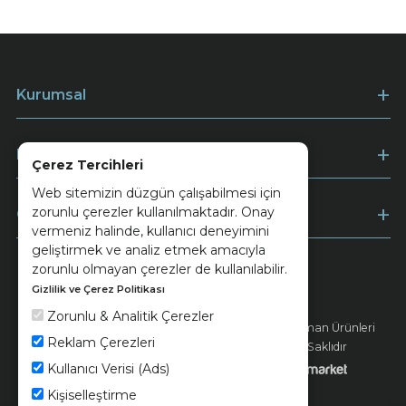
Kurumsal
Müşteri Hizmetleri
Çerez Tercihleri
Web sitemizin düzgün çalışabilmesi için
zorunlu çerezler kullanılmaktadır. Onay
Ödeme
vermeniz halinde, kullanıcı deneyimini
geliştirmek ve analiz etmek amacıyla
zorunlu olmayan çerezler de kullanılabilir.
Gizlilik ve Çerez Politikası
Keramika
Kvkk ve Çerez Politikası
Zorunlu & Analitik Çerezler
© 2026 Ünsa Madencilik Turizm Enerji Seramik Orman Ürünleri
Reklam Çerezleri
Elektrik Üretim San. ve Tic. A.Ş. - Tüm Hakları Saklıdır
Kullanıcı Verisi (Ads)
Kişiselleştirme