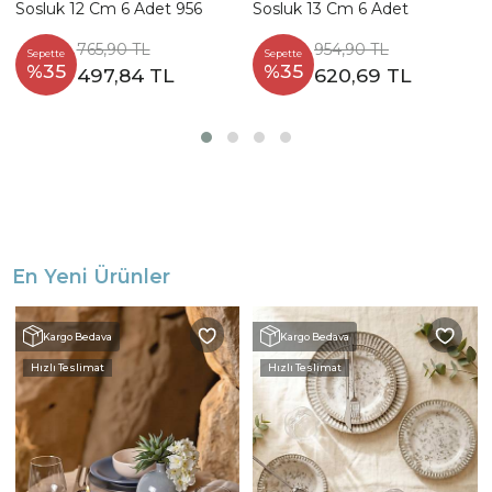
Sosluk 12 Cm 6 Adet 956
Sosluk 13 Cm 6 Adet
765,90 TL
954,90 TL
Sepette
Sepette
%35
%35
497,84 TL
620,69 TL
En Yeni Ürünler
Kargo Bedava
Kargo Bedava
Hızlı Teslimat
Hızlı Teslimat