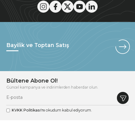
Bayilik ve Toptan Satış
Bültene Abone Ol!
Güncel kampanya ve indirimlerden haberdar olun.
KVKK Politikası'nı
okudum kabul ediyorum.