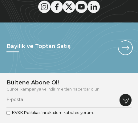
Bayilik ve Toptan Satış
Bültene Abone Ol!
Güncel kampanya ve indirimlerden haberdar olun.
KVKK Politikası'nı
okudum kabul ediyorum.