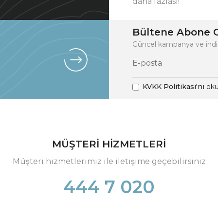
daha fazlası!
Bültene Abone O
Güncel kampanya ve indi
KVKK Politikası'nı
oku
MÜŞTERİ HİZMETLERİ
Müşteri hizmetlerimiz ile iletişime geçebilirsiniz
444 7 020