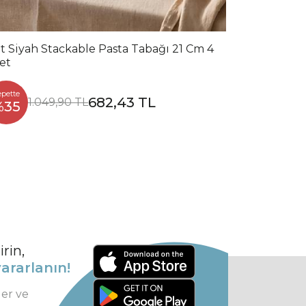
t Siyah Stackable Pasta Tabağı 21 Cm 4
et
epette
682,43 TL
1.049,90 TL
%35
rin,
ararlanın!
ler ve