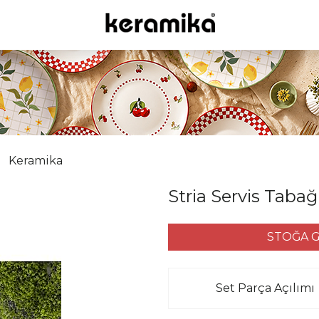
Keramika
Stria Servis Tabağ
STOĞA G
Set Parça Açılımı