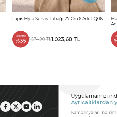
Lapis Myra Servis Tabağı 27 Cm 6 Adet Q08
Ma
Ad
Sepette
S
1.023,68 TL
1.574,90 TL
%35
Uygulamamızı indi
Ayrıcalıklardan y
Kampanyalar, indirim