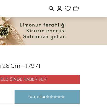
ı 26 Cm - 17971
ELDİĞİNDE HABER VER
Yorumlar