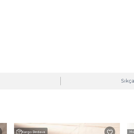
ı
Sıkça
Hı
Kargo Bedava