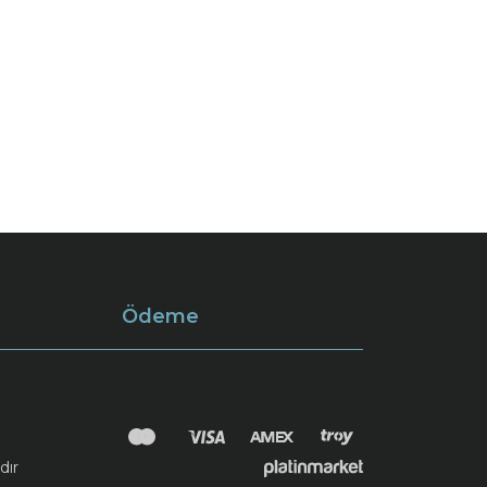
Ödeme
dır