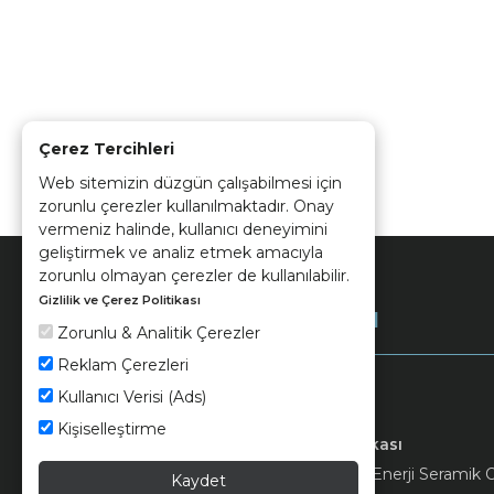
Çerez Tercihleri
Web sitemizin düzgün çalışabilmesi için
zorunlu çerezler kullanılmaktadır. Onay
vermeniz halinde, kullanıcı deneyimini
geliştirmek ve analiz etmek amacıyla
zorunlu olmayan çerezler de kullanılabilir.
Gizlilik ve Çerez Politikası
Kurumsal
Zorunlu & Analitik Çerezler
Reklam Çerezleri
Kullanıcı Verisi (Ads)
Kişiselleştirme
Keramika
Kvkk ve Çerez Politikası
© 2026 Ünsa Madencilik Turizm Enerji Seramik Orm
Kaydet