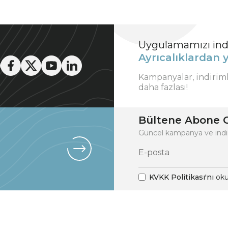
Uygulamamızı indi
Ayrıcalıklardan y
Kampanyalar, indirim
daha fazlası!
Bültene Abone O
Güncel kampanya ve indi
KVKK Politikası'nı
oku