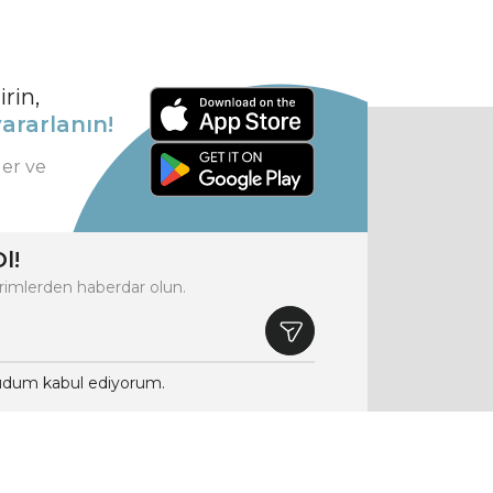
rin,
ararlanın!
ler ve
l!
rimlerden haberdar olun.
dum kabul ediyorum.