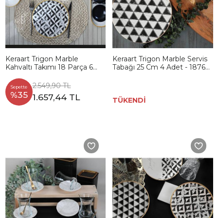
Keraart Trigon Marble
Keraart Trigon Marble Servis
Kahvaltı Takımı 18 Parça 6
Tabağı 25 Cm 4 Adet - 18765-
Kişilik 18766-68-69
66-67-68
2.549,90 TL
Sepette
%35
1.657,44 TL
TÜKENDİ