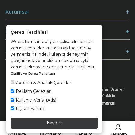
Kurumsal
Müşteri Hizmetleri
Çerez Tercihleri
Web sitemizin düzgün çalışabilmesi için
zorunlu çerezler kullanılmaktadır. Onay
Ödeme
vermeniz halinde, kullanıcı deneyimini
geliştirmek ve analiz etmek amacıyla
zorunlu olmayan çerezler de kullanılabilir.
Gizlilik ve Çerez Politikası
Keramika
Kvkk ve Çerez Politikası
Zorunlu & Analitik Çerezler
© 2026 Ünsa Madencilik Turizm Enerji Seramik Orman Ürünleri
Reklam Çerezleri
Elektrik Üretim San. ve Tic. A.Ş. - Tüm Hakları Saklıdır
Kullanıcı Verisi (Ads)
Kişiselleştirme
Kaydet
Anasayfa
Favorilerim
Sepetim
Hesabım