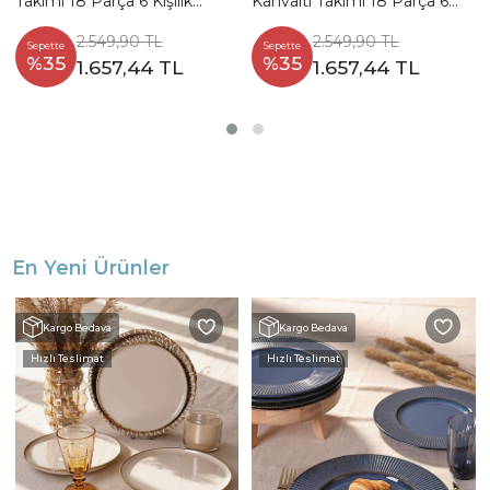
Takımı 18 Parça 6 Kişilik
Kahvaltı Takımı 18 Parça 6
18765-67-69
Kişilik 18766-68-69
2.549,90 TL
2.549,90 TL
Sepette
Sepette
%35
%35
1.657,44 TL
1.657,44 TL
En Yeni Ürünler
Kargo Bedava
Kargo Bedava
Hızlı Teslimat
Hızlı Teslimat