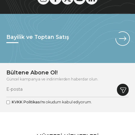
Bayilik ve Toptan Satış
Bültene Abone Ol!
Güncel kampanya ve indirimlerden haberdar olun.
KVKK Politikası'nı
okudum kabul ediyorum.