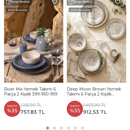
Kargo Bedava
Kargo Bedava
Hızlı Teslimat
Hızlı Teslimat
River Mix Yemek Takımı 6
Deep Moon Brown Yemek
Parça 2 Kişilik 399-950-959
Takımı 6 Parça 2 Kişilik
22880-88
1.165,90 TL
1.403,90 TL
Sepette
Sepette
%35
%35
757,83 TL
912,53 TL