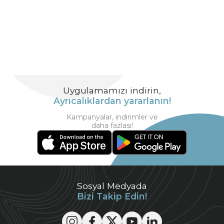
Uygulamamızı indirin,
Ayrıcalıklardan yararlanın!
Kampanyalar, indirimler ve
daha fazlası!
Sosyal Medyada
Bizi Takip Edin!