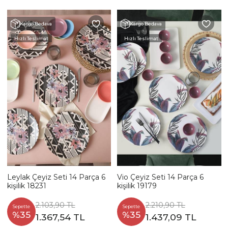
Kargo Bedava
Kargo Bedava
Hızlı Teslimat
Hızlı Teslimat
Leylak Çeyiz Seti 14 Parça 6
Vio Çeyiz Seti 14 Parça 6
kişilik 18231
kişilik 19179
2.103,90 TL
2.210,90 TL
Sepette
Sepette
%35
%35
1.367,54 TL
1.437,09 TL