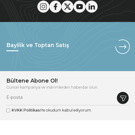
Bayilik ve Toptan Satış
Bültene Abone Ol!
Güncel kampanya ve indirimlerden haberdar olun.
KVKK Politikası'nı
okudum kabul ediyorum.