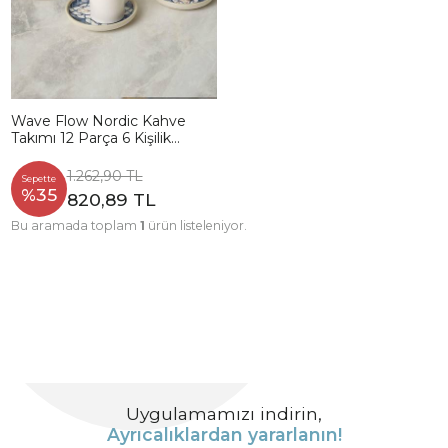
Wave Flow Nordic Kahve
Takımı 12 Parça 6 Kişilik
22750-51
1.262,90 TL
Sepette
%35
820,89 TL
Bu aramada toplam
1
ürün listeleniyor.
Uygulamamızı indirin,
Ayrıcalıklardan yararlanın!