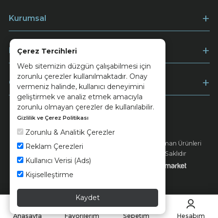
Kurumsal
Müşteri Hizmetleri
Çerez Tercihleri
Web sitemizin düzgün çalışabilmesi için
zorunlu çerezler kullanılmaktadır. Onay
Ödeme
vermeniz halinde, kullanıcı deneyimini
geliştirmek ve analiz etmek amacıyla
zorunlu olmayan çerezler de kullanılabilir.
Gizlilik ve Çerez Politikası
Keramika
Kvkk ve Çerez Politikası
Zorunlu & Analitik Çerezler
© 2026 Ünsa Madencilik Turizm Enerji Seramik Orman Ürünleri
Reklam Çerezleri
Elektrik Üretim San. ve Tic. A.Ş. - Tüm Hakları Saklıdır
Kullanıcı Verisi (Ads)
Kişiselleştirme
Kaydet
Anasayfa
Favorilerim
Sepetim
Hesabım