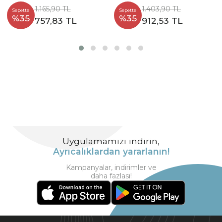
1.165,90 TL
1.403,90 TL
Sepette
Sepette
%35
%35
757,83 TL
912,53 TL
Uygulamamızı indirin,
Ayrıcalıklardan yararlanın!
Kampanyalar, indirimler ve
daha fazlası!