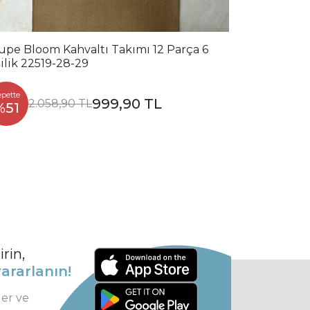
upe Bloom Kahvaltı Takımı 12 Parça 6
şilik 22519-28-29
epette
999,90 TL
2.058,90 TL
%51
rin,
ararlanın!
ler ve