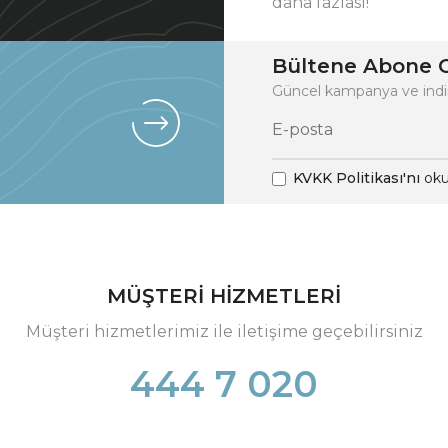
daha fazlası!
Bültene Abone O
Güncel kampanya ve indi
KVKK Politikası'nı
oku
MÜŞTERİ HİZMETLERİ
Müşteri hizmetlerimiz ile iletişime geçebilirsiniz
444 7 020