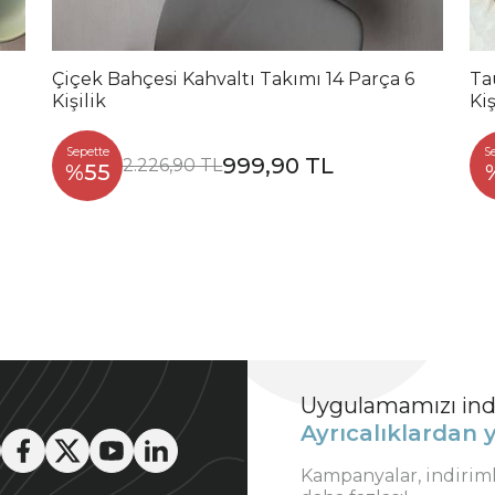
Çiçek Bahçesi Kahvaltı Takımı 14 Parça 6
Ta
Kişilik
Ki
Sepette
S
999,90 TL
2.226,90 TL
%55
Uygulamamızı indi
Ayrıcalıklardan y
Kampanyalar, indirim