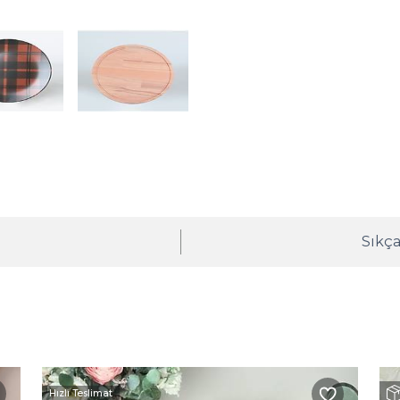
ı
Sıkça
Hızlı Teslimat