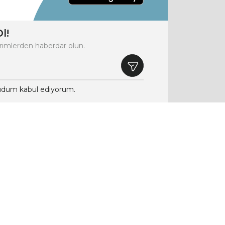
l!
rimlerden haberdar olun.
dum kabul ediyorum.