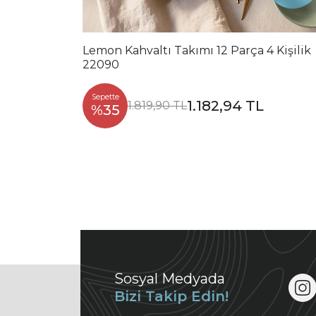
Lemon Kahvaltı Takımı 12 Parça 4 Kişilik
22090
Sepette
1.182,94 TL
1.819,90 TL
%35
Sosyal Medyada
Bizi Takip Edin!