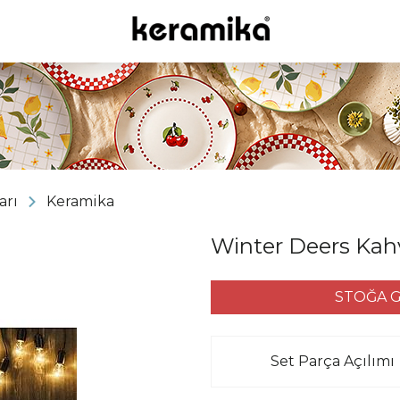
arı
Keramika
Winter Deers Kahva
STOĞA G
Set Parça Açılımı