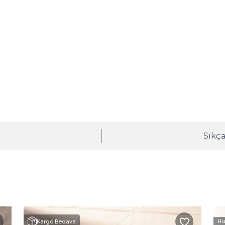
ı
Sıkça
Hı
Kargo Bedava