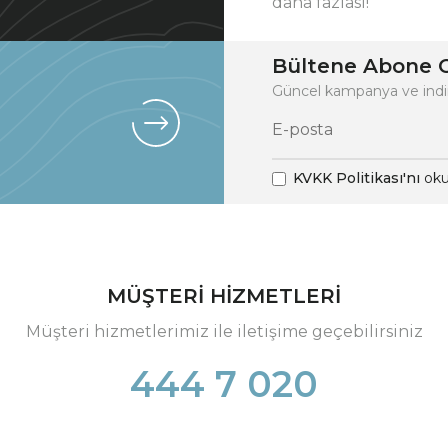
daha fazlası!
Bültene Abone O
Güncel kampanya ve indi
KVKK Politikası'nı
oku
MÜŞTERİ HİZMETLERİ
Müşteri hizmetlerimiz ile iletişime geçebilirsiniz
444 7 020