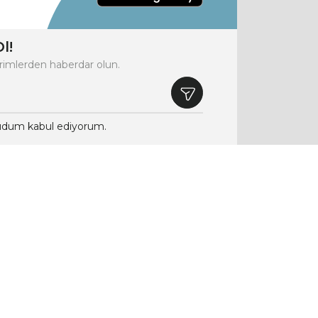
l!
rimlerden haberdar olun.
dum kabul ediyorum.