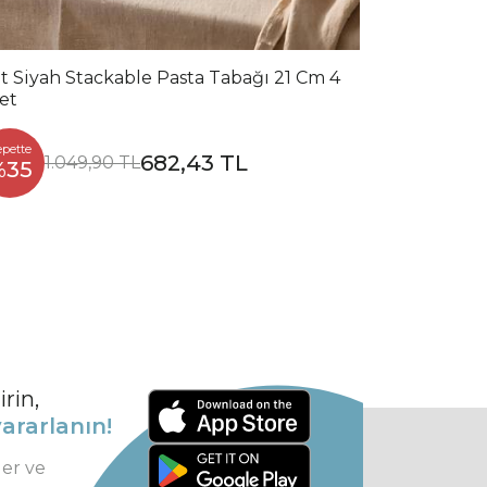
t Siyah Stackable Pasta Tabağı 21 Cm 4
et
epette
682,43 TL
1.049,90 TL
%35
rin,
ararlanın!
ler ve