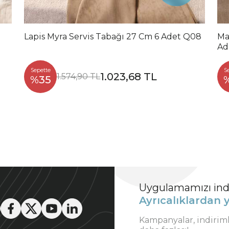
Lapis Myra Servis Tabağı 27 Cm 6 Adet Q08
Ma
Ad
Sepette
S
1.023,68 TL
1.574,90 TL
%35
Uygulamamızı indi
Ayrıcalıklardan y
Kampanyalar, indirim