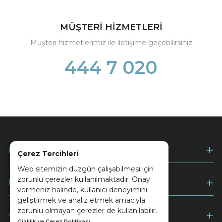
MÜŞTERİ HİZMETLERİ
Müşteri hizmetlerimiz ile iletişime geçebilirsiniz
444 7 020
Kurumsal
Çerez Tercihleri
Web sitemizin düzgün çalışabilmesi için
zorunlu çerezler kullanılmaktadır. Onay
Müşteri Hizmetleri
vermeniz halinde, kullanıcı deneyimini
geliştirmek ve analiz etmek amacıyla
zorunlu olmayan çerezler de kullanılabilir.
Ödeme
Gizlilik ve Çerez Politikası