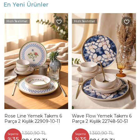
En Yeni Ürünler
Hızlı Teslimat
Hızlı Teslimat
Rose Line Yemek Takımı 6
Wave Flow Yemek Takımı 6
Parça 2 Kişilik 22909-10-11
Parça 2 Kişilik 22748-50-51
1.360,90 TL
1.360,90 TL
Sepette
Sepette
%35
%35