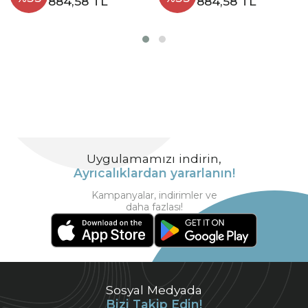
884,58 TL
884,58 TL
Uygulamamızı indirin,
Ayrıcalıklardan yararlanın!
Kampanyalar, indirimler ve
daha fazlası!
Sosyal Medyada
Bizi Takip Edin!