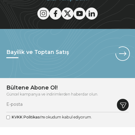
Bayilik ve Toptan Satış
Bültene Abone Ol!
Güncel kampanya ve indirimlerden haberdar olun.
KVKK Politikası'nı
okudum kabul ediyorum.