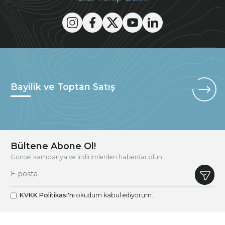
Bayilik ve Toptan Satış
Bültene Abone Ol!
Güncel kampanya ve indirimlerden haberdar olun.
KVKK Politikası'nı
okudum kabul ediyorum.