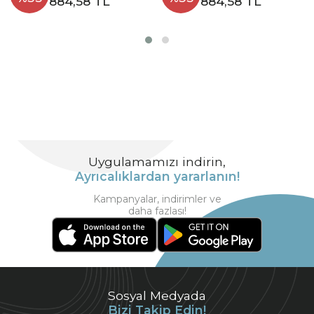
884,58 TL
884,58 TL
Uygulamamızı indirin,
Ayrıcalıklardan yararlanın!
Kampanyalar, indirimler ve
daha fazlası!
Sosyal Medyada
Bizi Takip Edin!