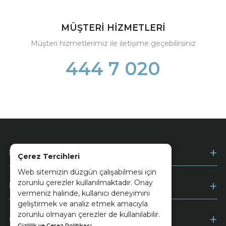
MÜŞTERİ HİZMETLERİ
Müşteri hizmetlerimiz ile iletişime geçebilirsiniz
444 7 020
Kurumsal
Çerez Tercihleri
Web sitemizin düzgün çalışabilmesi için
zorunlu çerezler kullanılmaktadır. Onay
Müşteri Hizmetleri
vermeniz halinde, kullanıcı deneyimini
geliştirmek ve analiz etmek amacıyla
zorunlu olmayan çerezler de kullanılabilir.
Ödeme
Gizlilik ve Çerez Politikası