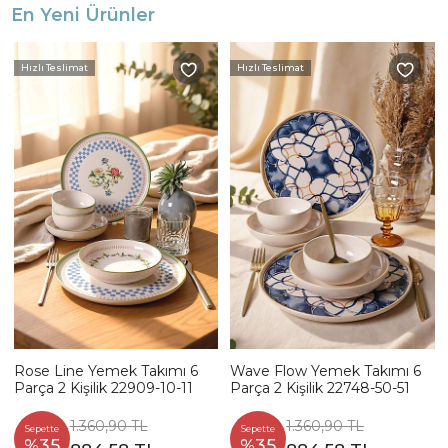
En Yeni Ürünler
Hızlı Teslimat
Hızlı Teslimat
Rose Line Yemek Takımı 6
Wave Flow Yemek Takımı 6
Parça 2 Kişilik 22909-10-11
Parça 2 Kişilik 22748-50-51
1.360,90 TL
1.360,90 TL
Sepette
Sepette
%35
%35