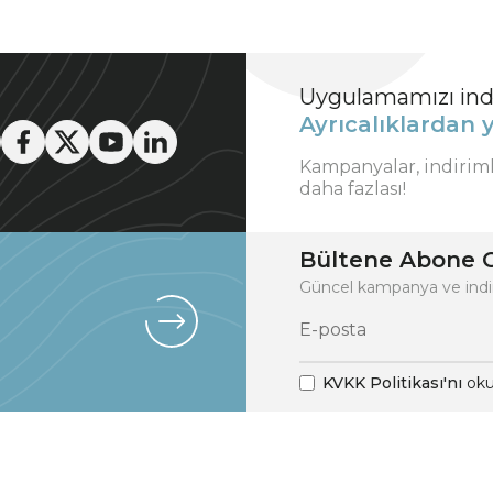
Uygulamamızı indi
Ayrıcalıklardan y
Kampanyalar, indirim
daha fazlası!
Bültene Abone O
Güncel kampanya ve indi
KVKK Politikası'nı
oku