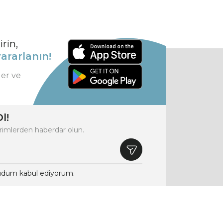
rin,
ararlanın!
ler ve
l!
rimlerden haberdar olun.
dum kabul ediyorum.