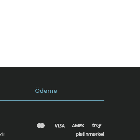
Ödeme
dır