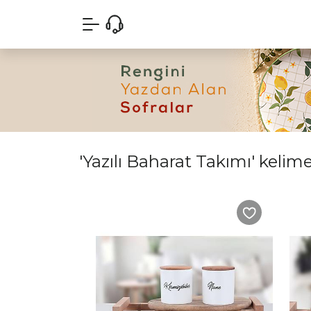
'Yazılı Baharat Takımı' kelime