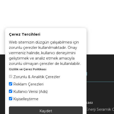
Çerez Tercihleri
Web sitemizin düzgün çalışabilmesi için
zorunlu çerezler kullanılmaktadır. Onay
vermeniz halinde, kullanıcı deneyimini
geliştirmek ve analiz etmek amacıyla
zorunlu olmayan çerezler de kullanılabilir.
Gizlilik ve Çerez Politikası
Kurumsal
Zorunlu & Analitik Çerezler
Reklam Çerezleri
Kullanıcı Verisi (Ads)
Kişiselleştirme
Keramika
Kvkk ve Çerez Politikası
© 2026 Ünsa Madencilik Turizm Enerji Seramik Orm
Kaydet