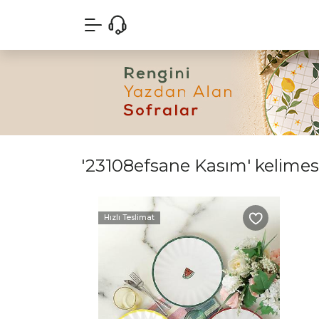
'23108efsane Kasım' kelimesi 
Hızlı Teslimat