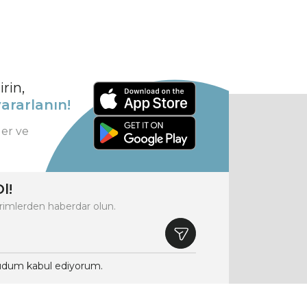
rin,
ararlanın!
ler ve
l!
rimlerden haberdar olun.
dum kabul ediyorum.