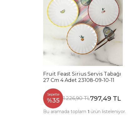
Fruit Feast Sirius Servis Tabağı
27 Cm 4 Adet 23108-09-10-11
Sepette
797,49 TL
1.226,90 TL
%35
Bu aramada toplam
1
ürün listeleniyor.