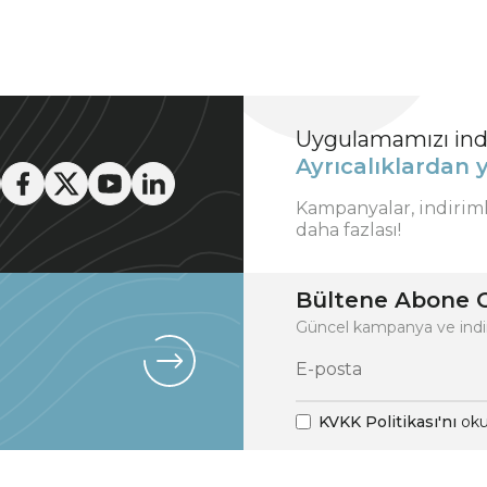
Uygulamamızı indi
Ayrıcalıklardan y
Kampanyalar, indirim
daha fazlası!
Bültene Abone O
Güncel kampanya ve indi
KVKK Politikası'nı
oku