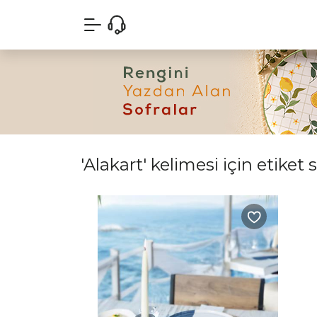
'Alakart' kelimesi için etiket 