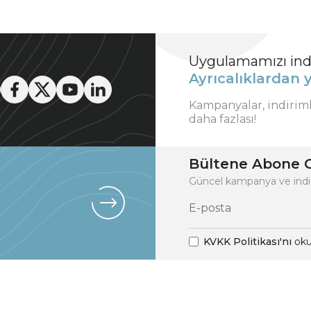
Uygulamamızı indi
Ayrıcalıklardan y
Kampanyalar, indirim
daha fazlası!
Bültene Abone O
Güncel kampanya ve indi
KVKK Politikası'nı
oku