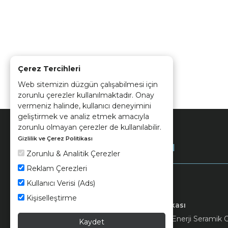
Çerez Tercihleri
Web sitemizin düzgün çalışabilmesi için
zorunlu çerezler kullanılmaktadır. Onay
vermeniz halinde, kullanıcı deneyimini
geliştirmek ve analiz etmek amacıyla
zorunlu olmayan çerezler de kullanılabilir.
Gizlilik ve Çerez Politikası
Kurumsal
Zorunlu & Analitik Çerezler
Reklam Çerezleri
Kullanıcı Verisi (Ads)
Kişiselleştirme
Keramika
Kvkk ve Çerez Politikası
© 2026 Ünsa Madencilik Turizm Enerji Seramik Orm
Kaydet