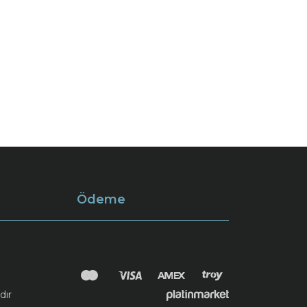
Ödeme
dır