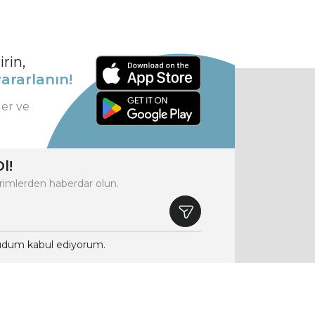
rin,
ararlanın!
ler ve
l!
rimlerden haberdar olun.
dum kabul ediyorum.