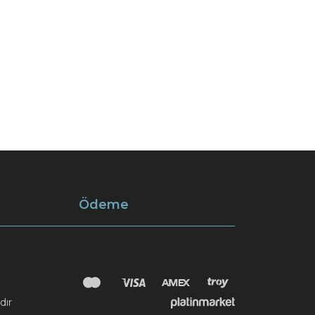
Ödeme
dır