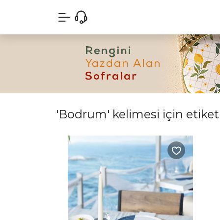
'Bodrum' kelimesi için etiket