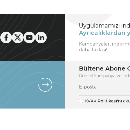
Uygulamamızı indi
Ayrıcalıklardan y
Kampanyalar, indirim
daha fazlası!
Bültene Abone O
Güncel kampanya ve indi
KVKK Politikası'nı
oku