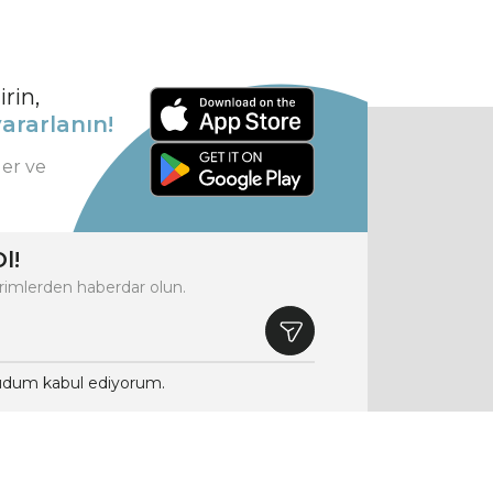
rin,
ararlanın!
ler ve
l!
rimlerden haberdar olun.
dum kabul ediyorum.