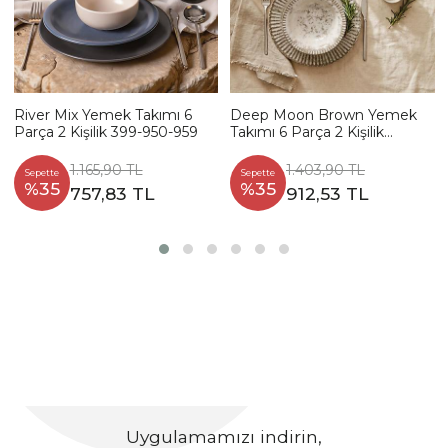
River Mix Yemek Takımı 6
Deep Moon Brown Yemek
Parça 2 Kişilik 399-950-959
Takımı 6 Parça 2 Kişilik
22880-88
1.165,90 TL
1.403,90 TL
Sepette
Sepette
%35
%35
757,83 TL
912,53 TL
Uygulamamızı indirin,