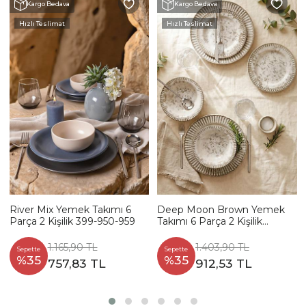
Kargo Bedava
Kargo Bedava
Hızlı Teslimat
Hızlı Teslimat
River Mix Yemek Takımı 6
Deep Moon Brown Yemek
Parça 2 Kişilik 399-950-959
Takımı 6 Parça 2 Kişilik
22880-88
1.165,90 TL
1.403,90 TL
Sepette
Sepette
%35
%35
757,83 TL
912,53 TL