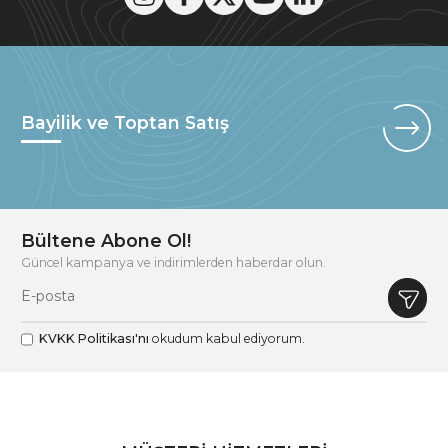
Bayilik ve Toptan Satış
Bültene Abone Ol!
Güncel kampanya ve indirimlerden haberdar olun.
KVKK Politikası'nı
okudum kabul ediyorum.