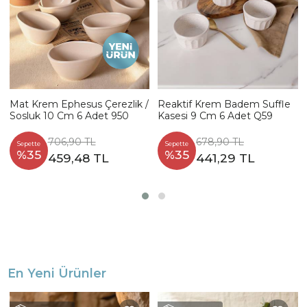
Mat Krem Ephesus Çerezlik /
Reaktif Krem Badem Suffle
Sosluk 10 Cm 6 Adet 950
Kasesi 9 Cm 6 Adet Q59
706,90 TL
678,90 TL
Sepette
Sepette
%35
%35
459,48 TL
441,29 TL
En Yeni Ürünler