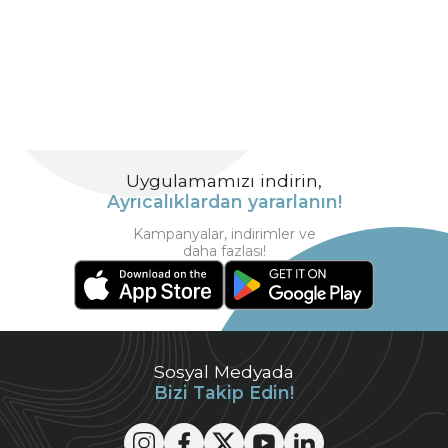
Uygulamamızı indirin,
Ayrıcalıklardan yararlanın!
Kampanyalar, indirimler ve
daha fazlası!
Sosyal Medyada
Bizi Takip Edin!