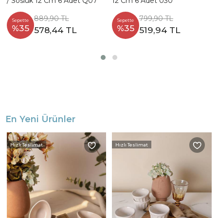
/ Sosluk 12 Cm 6 Adet Q07
12 Cm 6 Adet 030
889,90 TL
799,90 TL
Sepette
Sepette
%35
%35
578,44 TL
519,94 TL
En Yeni Ürünler
Hızlı Teslimat
Hızlı Teslimat