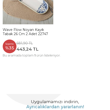
Wave Flow Noyan Kayık
Tabak 26 Cm 2 Adet 22747
681,90 TL
Sepette
%35
443,24 TL
Bu aramada toplam
1
ürün listeleniyor.
Uygulamamızı indirin,
Ayrıcalıklardan yararlanın!