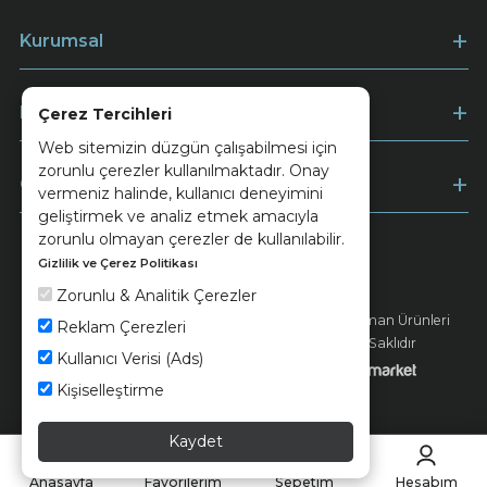
Kurumsal
Müşteri Hizmetleri
Çerez Tercihleri
Web sitemizin düzgün çalışabilmesi için
zorunlu çerezler kullanılmaktadır. Onay
Ödeme
vermeniz halinde, kullanıcı deneyimini
geliştirmek ve analiz etmek amacıyla
zorunlu olmayan çerezler de kullanılabilir.
Gizlilik ve Çerez Politikası
Keramika
Kvkk ve Çerez Politikası
Zorunlu & Analitik Çerezler
© 2026 Ünsa Madencilik Turizm Enerji Seramik Orman Ürünleri
Reklam Çerezleri
Elektrik Üretim San. ve Tic. A.Ş. - Tüm Hakları Saklıdır
Kullanıcı Verisi (Ads)
Kişiselleştirme
Kaydet
Anasayfa
Favorilerim
Sepetim
Hesabım