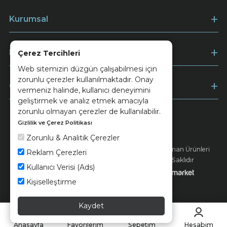
Kurumsal
Müşteri Hizmetleri
Çerez Tercihleri
Web sitemizin düzgün çalışabilmesi için
zorunlu çerezler kullanılmaktadır. Onay
Ödeme
vermeniz halinde, kullanıcı deneyimini
geliştirmek ve analiz etmek amacıyla
zorunlu olmayan çerezler de kullanılabilir.
Gizlilik ve Çerez Politikası
Keramika
Kvkk ve Çerez Politikası
Zorunlu & Analitik Çerezler
© 2026 Ünsa Madencilik Turizm Enerji Seramik Orman Ürünleri
Reklam Çerezleri
Elektrik Üretim San. ve Tic. A.Ş. - Tüm Hakları Saklıdır
Kullanıcı Verisi (Ads)
Kişiselleştirme
Kaydet
Anasayfa
Favorilerim
Sepetim
Hesabım