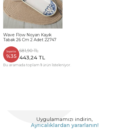
Wave Flow Noyan Kayık
Tabak 26 Cm 2 Adet 22747
681,90 TL
Sepette
%35
443,24 TL
Bu aramada toplam
1
ürün listeleniyor.
Uygulamamızı indirin,
Ayrıcalıklardan yararlanın!