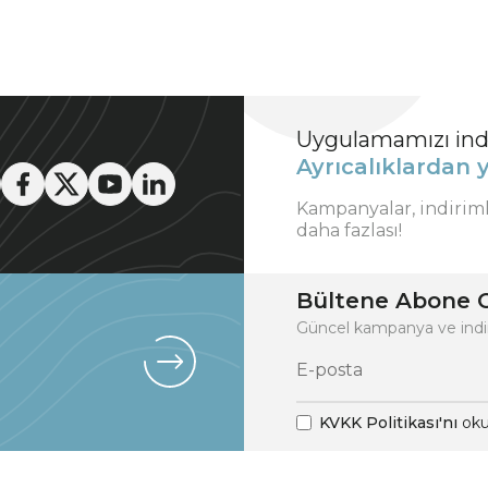
Uygulamamızı indi
Ayrıcalıklardan y
Kampanyalar, indirim
daha fazlası!
Bültene Abone O
Güncel kampanya ve indi
KVKK Politikası'nı
oku