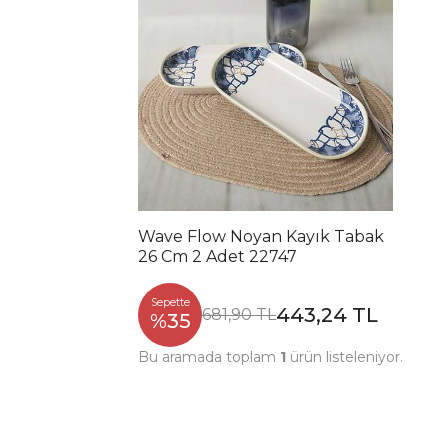
Wave Flow Noyan Kayık Tabak
26 Cm 2 Adet 22747
Sepette
443,24 TL
681,90 TL
%35
Bu aramada toplam
1
ürün listeleniyor.