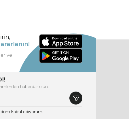
rin,
ararlanın!
ler ve
l!
rimlerden haberdar olun.
dum kabul ediyorum.