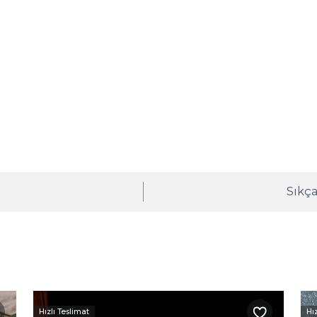
ı
Sıkça
Hızlı Teslimat
Hı