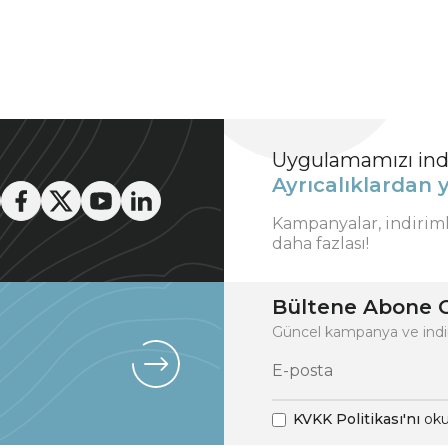
Uygulamamızı indi
Ayrıcalıklardan y
Kampanyalar, indirim
daha fazlası!
Bültene Abone O
Güncel kampanya ve indi
KVKK Politikası'nı
oku