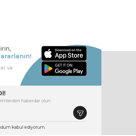
rin,
ararlanın!
ler ve
l!
rimlerden haberdar olun.
dum kabul ediyorum.