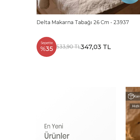
Delta Makarna Tabağı 26 Cm - 23937
Sepette
347,03 TL
533,90 TL
%35
Kar
Hızlı