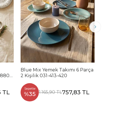
Blue Mix Yemek Takımı 6 Parça
Noble Mix 
2880-
2 Kişilik 031-413-420
Parça 2 Kiş
Sepette
Sepette
3 TL
757,83 TL
1.165,90 TL
1.2
%35
%35