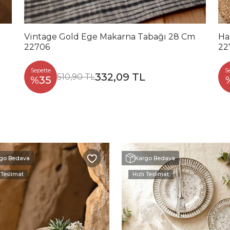
Vintage Gold Ege Makarna Tabağı 28 Cm
Ha
22706
22
Sepette
S
332,09 TL
510,90 TL
%35
go Bedava
Kargo Bedava
 Teslimat
Hızlı Teslimat