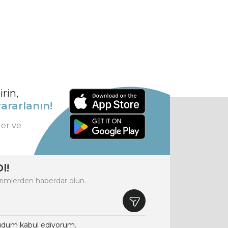
rin,
ararlanın!
ler ve
l!
rimlerden haberdar olun.
dum kabul ediyorum.