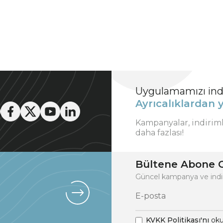
Uygulamamızı indi
Ayrıcalıklardan y
Kampanyalar, indirim
daha fazlası!
Bültene Abone O
Güncel kampanya ve indi
KVKK Politikası'nı
oku