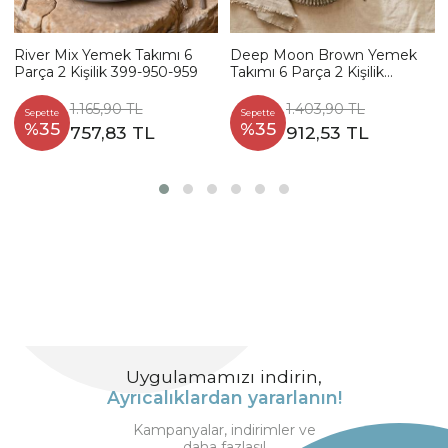
River Mix Yemek Takımı 6
Deep Moon Brown Yemek
Parça 2 Kişilik 399-950-959
Takımı 6 Parça 2 Kişilik
22880-88
1.165,90 TL
1.403,90 TL
Sepette
Sepette
%35
%35
757,83 TL
912,53 TL
Uygulamamızı indirin,
Ayrıcalıklardan yararlanın!
Kampanyalar, indirimler ve
daha fazlası!