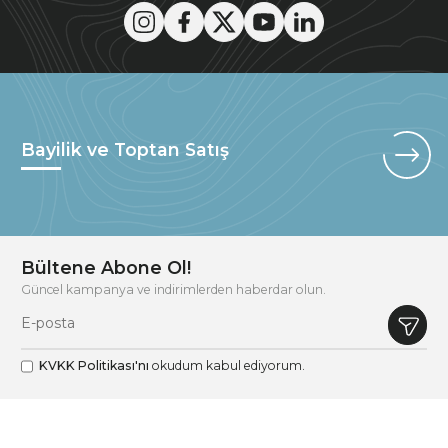
Bayilik ve Toptan Satış
Bültene Abone Ol!
Güncel kampanya ve indirimlerden haberdar olun.
KVKK Politikası'nı
okudum kabul ediyorum.