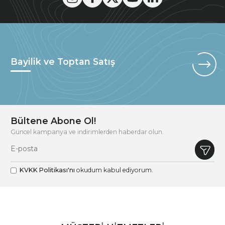
Bayilik ve Toptan Satış
Bültene Abone Ol!
Güncel kampanya ve indirimlerden haberdar olun.
KVKK Politikası'nı
okudum kabul ediyorum.