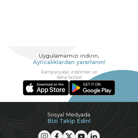
Uygulamamızı indirin,
Ayrıcalıklardan yararlanın!
Kampanyalar, indirimler ve
daha fazlası!
Sosyal Medyada
Bizi Takip Edin!