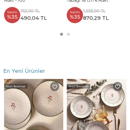
Adet - 100
Tabağı 18 cm 6 Adet
753,90 TL
1.338,90 TL
Sepette
Sepette
%35
%35
490,04 TL
870,29 TL
En Yeni Ürünler
Hızlı Teslimat
Hızlı Teslimat