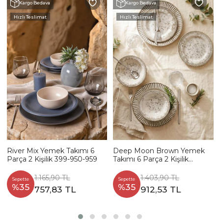
Kargo Bedava
Kargo Bedava
Hızlı Teslimat
Hızlı Teslimat
River Mix Yemek Takımı 6
Deep Moon Brown Yemek
Parça 2 Kişilik 399-950-959
Takımı 6 Parça 2 Kişilik
22880-88
1.165,90 TL
1.403,90 TL
Sepette
Sepette
%35
%35
757,83 TL
912,53 TL