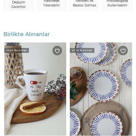
Makinede
Mikrodalgada
Renkleri ve
Değişim
Yıkanabilir
Kullanılabilir
Baskısı Solmaz
Garantisi
Birlikte Alınanlar
Hızlı Teslimat
Hızlı Teslimat