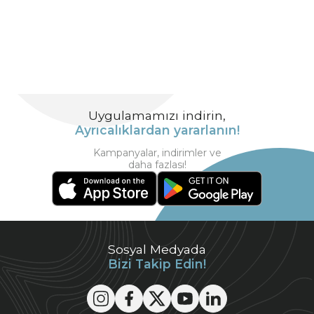
Uygulamamızı indirin,
Ayrıcalıklardan yararlanın!
Kampanyalar, indirimler ve
daha fazlası!
Sosyal Medyada
Bizi Takip Edin!