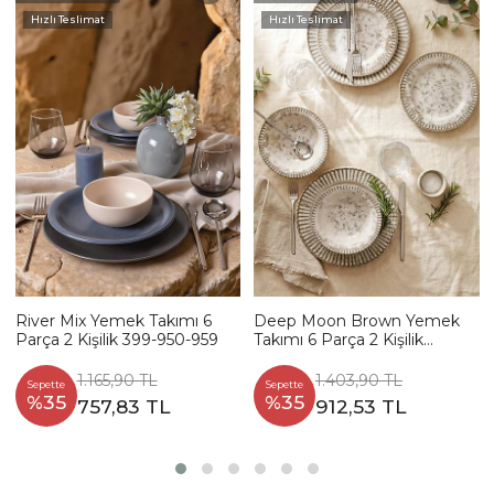
Hızlı Teslimat
Hızlı Teslimat
River Mix Yemek Takımı 6
Deep Moon Brown Yemek
Parça 2 Kişilik 399-950-959
Takımı 6 Parça 2 Kişilik
22880-88
1.165,90 TL
1.403,90 TL
Sepette
Sepette
%35
%35
757,83 TL
912,53 TL