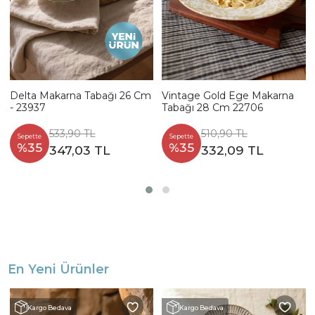
Delta Makarna Tabağı 26 Cm
Vintage Gold Ege Makarna
- 23937
Tabağı 28 Cm 22706
533,90 TL
510,90 TL
Sepette
Sepette
%35
%35
347,03 TL
332,09 TL
En Yeni Ürünler
Kargo Bedava
Kargo Bedava