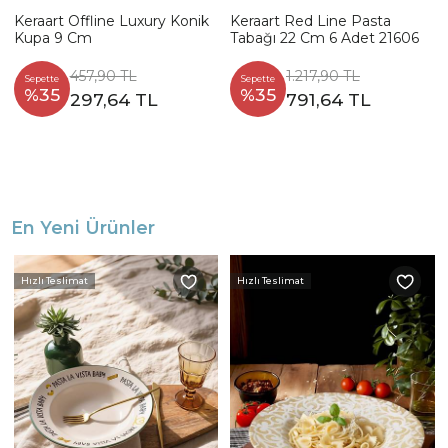
Keraart Offline Luxury Konik
Keraart Red Line Pasta
Kupa 9 Cm
Tabağı 22 Cm 6 Adet 21606
457,90 TL
1.217,90 TL
Sepette
Sepette
%35
%35
297,64 TL
791,64 TL
En Yeni Ürünler
Hızlı Teslimat
Hızlı Teslimat