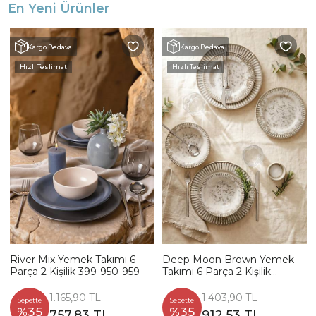
En Yeni Ürünler
Kargo Bedava
Kargo Bedava
Hızlı Teslimat
Hızlı Teslimat
River Mix Yemek Takımı 6
Deep Moon Brown Yemek
Parça 2 Kişilik 399-950-959
Takımı 6 Parça 2 Kişilik
22880-88
1.165,90 TL
1.403,90 TL
Sepette
Sepette
%35
%35
757,83 TL
912,53 TL