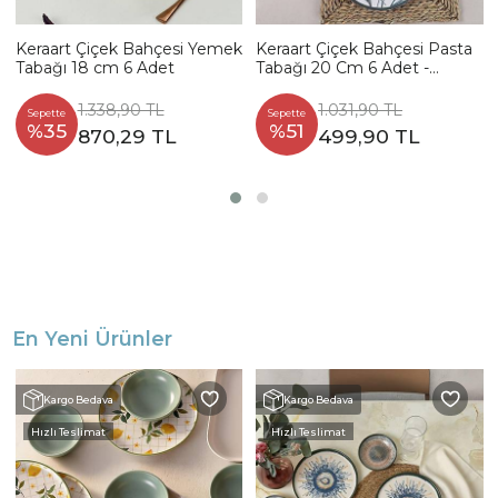
Keraart Çiçek Bahçesi Yemek
Keraart Çiçek Bahçesi Pasta
Tabağı 18 cm 6 Adet
Tabağı 20 Cm 6 Adet -
18938-39-40-41-42-43
1.338,90 TL
1.031,90 TL
Sepette
Sepette
%35
%51
870,29 TL
499,90 TL
En Yeni Ürünler
Kargo Bedava
Kargo Bedava
Hızlı Teslimat
Hızlı Teslimat