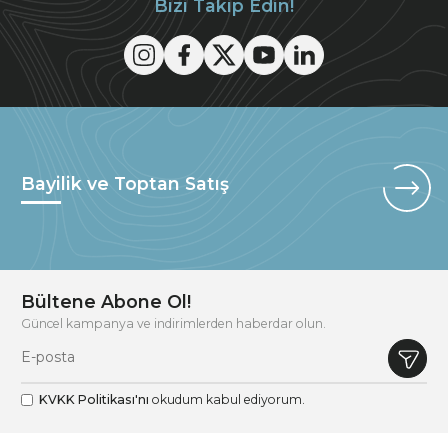
Bizi Takip Edin!
Bayilik ve Toptan Satış
Bültene Abone Ol!
Güncel kampanya ve indirimlerden haberdar olun.
KVKK Politikası'nı
okudum kabul ediyorum.