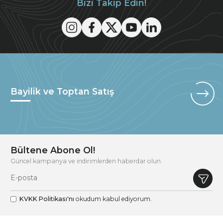
Bizi Takip Edin!
Bayilik ve Toptan Satış
Bültene Abone Ol!
Güncel kampanya ve indirimlerden haberdar olun.
KVKK Politikası'nı
okudum kabul ediyorum.