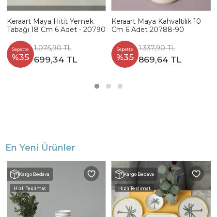
Keraart Maya Hitit Yemek
Keraart Maya Kahvaltılık 10
Tabağı 18 Cm 6 Adet - 20790
Cm 6 Adet 20788-90
1.075,90 TL
1.337,90 TL
Sepette
Sepette
%35
%35
699,34 TL
869,64 TL
En Yeni Ürünler
Kargo Bedava
Kargo Bedava
Hızlı Teslimat
Hızlı Teslimat