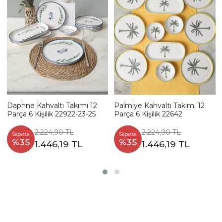
Daphne Kahvaltı Takımı 12
Palmiye Kahvaltı Takımı 12
Parça 6 Kişilik 22922-23-25
Parça 6 Kişilik 22642
2.224,90 TL
2.224,90 TL
Sepette
Sepette
%35
%35
1.446,19 TL
1.446,19 TL