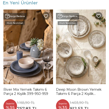
En Yeni Ürünler
Kargo Bedava
Kargo Bedava
Hızlı Teslimat
Hızlı Teslimat
River Mix Yemek Takımı 6
Deep Moon Brown Yemek
Parça 2 Kişilik 399-950-959
Takımı 6 Parça 2 Kişilik
22880-88
1.165,90 TL
1.403,90 TL
Sepette
Sepette
%35
%35
757,83 TL
912,53 TL