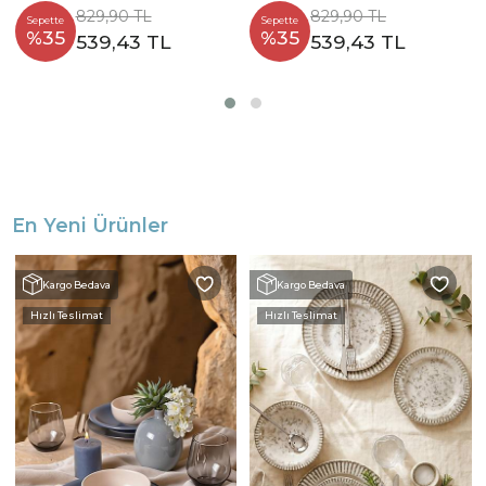
829,90 TL
829,90 TL
Sepette
Sepette
%35
%35
539,43 TL
539,43 TL
En Yeni Ürünler
Kargo Bedava
Kargo Bedava
Hızlı Teslimat
Hızlı Teslimat