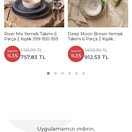
River Mix Yemek Takımı 6
Deep Moon Brown Yemek
Parça 2 Kişilik 399-950-959
Takımı 6 Parça 2 Kişilik
22880-88
1.165,90 TL
1.403,90 TL
Sepette
Sepette
%35
%35
757,83 TL
912,53 TL
Uygulamamızı indirin,